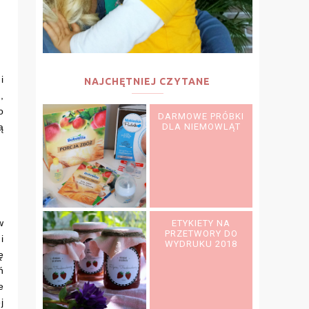
i
NAJCHĘTNIEJ CZYTANE
,
o
DARMOWE PRÓBKI
ą
DLA NIEMOWLĄT
w
ETYKIETY NA
PRZETWORY DO
i
WYDRUKU 2018
ę
ń
e
j