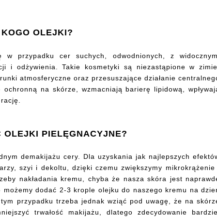
 KOGO OLEJKI?
 się w przypadku cer suchych, odwodnionych, z widocznym
ji i odżywienia. Takie kosmetyki są niezastąpione w zimie
arunki atmosferyczne oraz przesuszające działanie centralneg
ę ochronną na skórze, wzmacniają barierę lipidową, wpływaj
rację.
 OLEJKI PIELĘGNACYJNE?
ładnym demakijażu cery. Dla uzyskania jak najlepszych efektó
zy, szyi i dekoltu, dzięki czemu zwiększymy mikrokrążenie 
rzeby nakładania kremu, chyba że nasza skóra jest naprawd
 możemy dodać 2-3 krople olejku do naszego kremu na dzie
 tym przypadku trzeba jednak wziąć pod uwagę, że na skórz
niejszyć trwałość makijażu, dlatego zdecydowanie bardzie