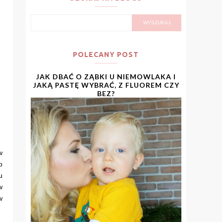
POLECANY POST
JAK DBAĆ O ZĄBKI U NIEMOWLAKA I
JAKĄ PASTĘ WYBRAĆ, Z FLUOREM CZY
BEZ?
w
o
u
w
w