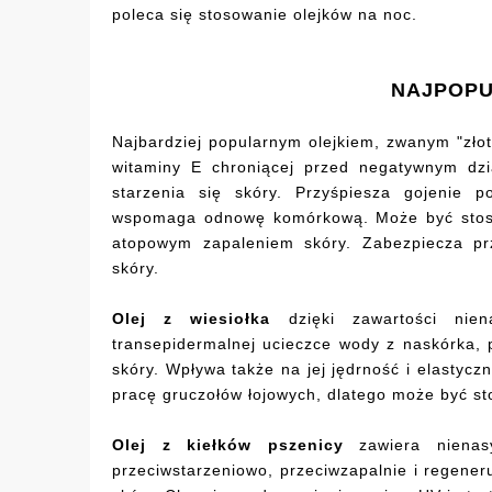
poleca się stosowanie olejków na noc.
NAJPOPU
Najbardziej popularnym olejkiem, zwanym "zł
witaminy E chroniącej przed negatywnym dzi
starzenia się skóry. Przyśpiesza gojenie 
wspomaga odnowę komórkową. Może być stoso
atopowym zapaleniem skóry. Zabezpiecza prz
skóry.
Olej z wiesiołka
dzięki zawartości nien
transepidermalnej ucieczce wody z naskórka,
skóry. Wpływa także na jej jędrność i elastycz
pracę gruczołów łojowych, dlatego może być st
Olej z kiełków pszenicy
zawiera nienas
przeciwstarzeniowo, przeciwzapalnie i regener