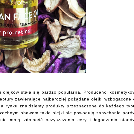
iu olejków stała się bardzo popularna. Producenci kosmetykó
ceptury zawierające najbardziej pożądane olejki wzbogacone 
 na rynku znajdziemy produkty przeznaczone do każdego typ
szechnym obawom takie olejki nie powodują zapychania poró
wnie mają zdolność oczyszczania cery i łagodzenia stanó