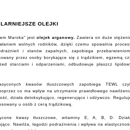
LARNIEJSZE OLEJKI
otem Maroka" jest
olejek arganowy.
Zawiera on duże stężeni
ałaniem wolnych rodników, dzięki czemu spowalnia proces
podrażnień i stanów zapalnych, zapobiega przebarwieniom
wany przez osoby borykające się z trądzikiem, egzemą cz
ed otarciami i odparzeniami, odbudowuje płaszcz lipidow
asyconych kwasów tłuszczowych zapobiega TEWL czyl
 poprzez co ma wpływ na utrzymanie prawidłowego nawilżeni
ność, działa detoksykująco, regenerująco i odżywczo. Reguluj
osowany u osób z cerą trądzikową.
ycone kwasy tłuszczowe, witaminy E, A, B, D. Dział
ująco. Nawilża, łagodzi podrażnienia i wpływa na elastycznoś