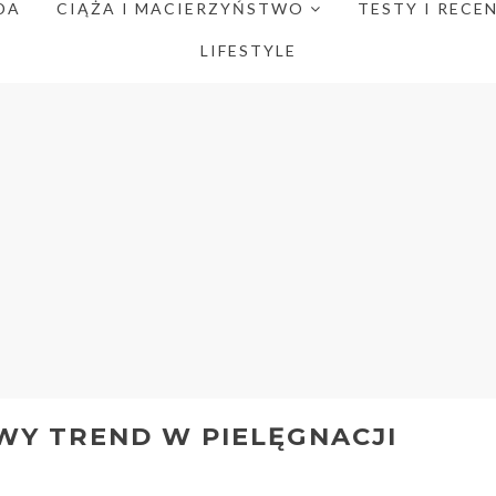
DA
CIĄŻA I MACIERZYŃSTWO
TESTY I RECE
LIFESTYLE
WY TREND W PIELĘGNACJI