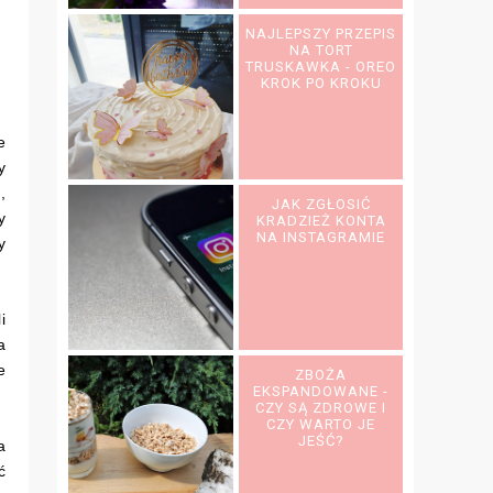
NAJLEPSZY PRZEPIS
NA TORT
TRUSKAWKA - OREO
KROK PO KROKU
e
y
,
JAK ZGŁOSIĆ
y
KRADZIEŻ KONTA
NA INSTAGRAMIE
y
i
a
e
ZBOŻA
EKSPANDOWANE -
CZY SĄ ZDROWE I
CZY WARTO JE
JEŚĆ?
a
ć