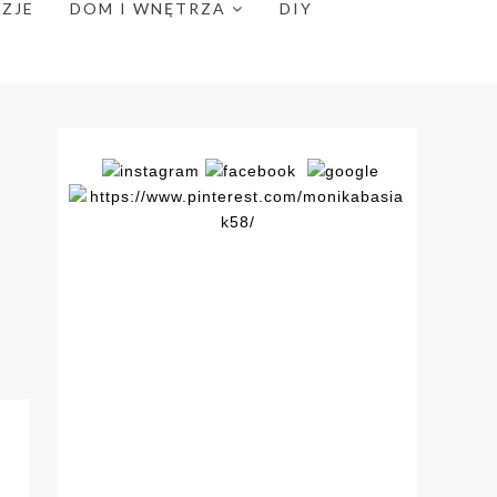
NZJE
DOM I WNĘTRZA
DIY