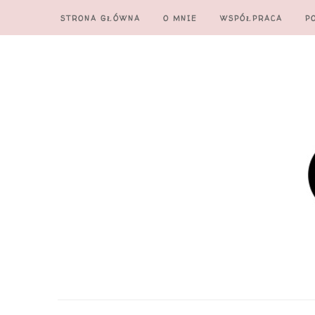
STRONA GŁÓWNA
O MNIE
WSPÓŁPRACA
P