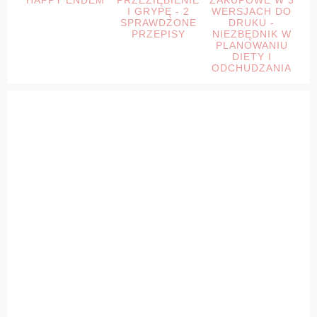
HAPPY ENDEM
PRZEZIĘBIENIE
ZAKUPOWE W 3
I GRYPĘ - 2
WERSJACH DO
SPRAWDZONE
DRUKU -
PRZEPISY
NIEZBĘDNIK W
PLANOWANIU
DIETY I
ODCHUDZANIA