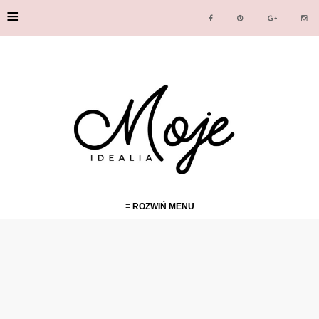
≡
≡ ROZWIŃ MENU