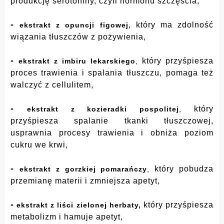
produkcję serotoniny, czyli hormonu szczęścia,
-
, który ma zdolność
ekstrakt z opuncji figowej
wiązania tłuszczów z pożywienia,
-
który przyśpiesza
ekstrakt z imbiru lekarskiego
,
proces trawienia i spalania tłuszczu, pomaga też
walczyć z cellulitem,
-
który
ekstrakt z kozieradki pospolitej
,
przyśpiesza spalanie tkanki tłuszczowej,
usprawnia procesy trawienia i obniża poziom
cukru we krwi,
-
który pobudza
ekstrakt z gorzkiej pomarańczy
,
przemianę materii i zmniejsza apetyt,
-
który przyśpiesza
ekstrakt z liści zielonej herbaty,
metabolizm i hamuje apetyt,