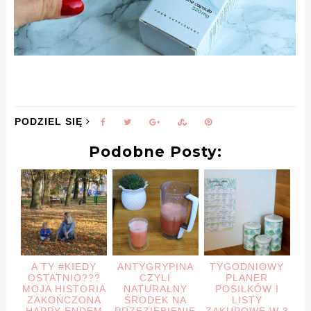
PODZIEL SIĘ
Podobne Posty:
A TY #KIEDY
ANTYGRYPINA
TYGODNIOWY
OSTATNIO???
CZYLI
PLANER
MOJA HISTORIA
NATURALNY
POSIŁKÓW I
ZAKOŃCZONA
ŚRODEK NA
LISTY