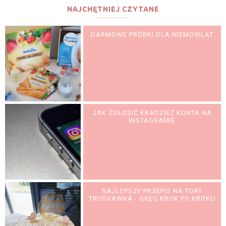
NAJCHĘTNIEJ CZYTANE
DARMOWE PRÓBKI DLA NIEMOWLĄT
JAK ZGŁOSIĆ KRADZIEŻ KONTA NA
INSTAGRAMIE
NAJLEPSZY PRZEPIS NA TORT
TRUSKAWKA - OREO KROK PO KROKU