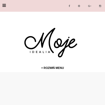
≡
≡ ROZWIŃ MENU