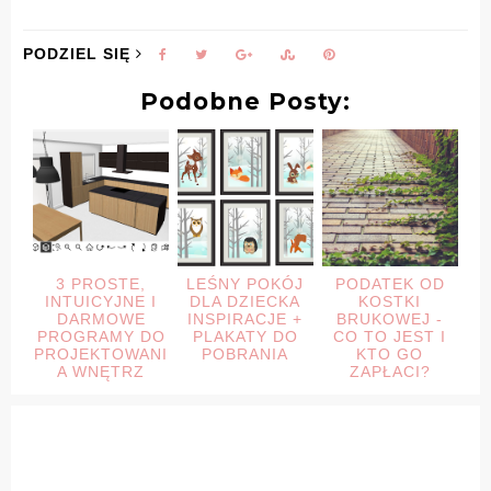
PODZIEL SIĘ
Podobne Posty:
3 PROSTE,
LEŚNY POKÓJ
PODATEK OD
INTUICYJNE I
DLA DZIECKA
KOSTKI
DARMOWE
INSPIRACJE +
BRUKOWEJ -
PROGRAMY DO
PLAKATY DO
CO TO JEST I
PROJEKTOWANI
POBRANIA
KTO GO
A WNĘTRZ
ZAPŁACI?