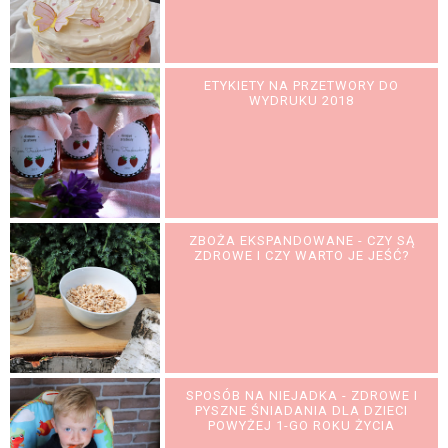
ETYKIETY NA PRZETWORY DO
WYDRUKU 2018
ZBOŻA EKSPANDOWANE - CZY SĄ
ZDROWE I CZY WARTO JE JEŚĆ?
SPOSÓB NA NIEJADKA - ZDROWE I
PYSZNE ŚNIADANIA DLA DZIECI
POWYŻEJ 1-GO ROKU ŻYCIA