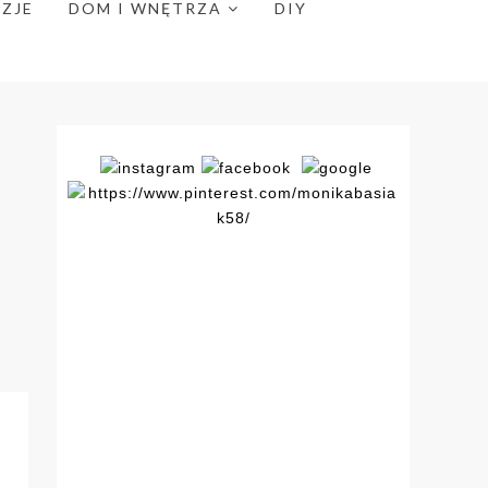
NZJE
DOM I WNĘTRZA
DIY