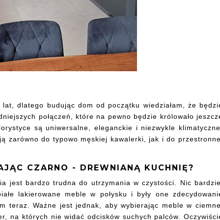
 lat, dlatego budując dom od początku wiedziałam, że będzi
odniejszych połączeń, które na pewno będzie królowało jeszcz
lorystyce są uniwersalne, eleganckie i niezwykle klimatyczne
ują zarówno do typowo męskiej kawalerki, jak i do przestronne
JĄC CZARNO - DREWNIANĄ KUCHNIĘ?
a jest bardzo trudna do utrzymania w czystości. Nic bardzie
iałe lakierowane meble w połysku i były one zdecydowani
m teraz. Ważne jest jednak, aby wybierając meble w ciemne
ger, na których nie widać odcisków suchych palców. Oczywiści