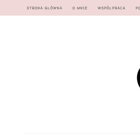
STRONA GŁÓWNA
O MNIE
WSPÓŁPRACA
P