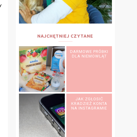
y
NAJCHĘTNIEJ CZYTANE
DARMOWE PRÓBKI
DLA NIEMOWLĄT
JAK ZGŁOSIĆ
KRADZIEŻ KONTA
NA INSTAGRAMIE