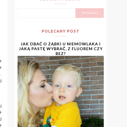
POLECANY POST
JAK DBAĆ O ZĄBKI U NIEMOWLAKA I
JAKĄ PASTĘ WYBRAĆ, Z FLUOREM CZY
BEZ?
e
e
.
j
j
e
j
e