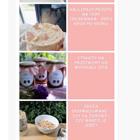
NAJLEPSZY PRZEPIS
NA TORT
TRUSKAWKA - OREO
KROK PO KROKU
ETYKIETY NA
PRZETWORY DO
WYDRUKU 2018
ZBOŻA
EKSPANDOWANE -
CZY SĄ ZDROWE I
CZY WARTO JE
JEŚĆ?