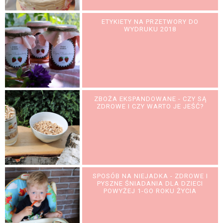
ETYKIETY NA PRZETWORY DO
WYDRUKU 2018
ZBOŻA EKSPANDOWANE - CZY SĄ
ZDROWE I CZY WARTO JE JEŚĆ?
SPOSÓB NA NIEJADKA - ZDROWE I
PYSZNE ŚNIADANIA DLA DZIECI
POWYŻEJ 1-GO ROKU ŻYCIA