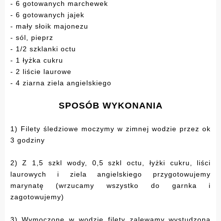
- 6 gotowanych marchewek
- 6 gotowanych jajek
- mały słoik majonezu
- sól, pieprz
- 1/2 szklanki octu
- 1 łyżka cukru
- 2 liście laurowe
- 4 ziarna ziela angielskiego
SPOSÓB WYKONANIA
1) Filety śledziowe moczymy w zimnej wodzie przez ok
3 godziny
2) Z 1,5 szkl wody, 0,5 szkl octu, łyżki cukru, liści
laurowych i ziela angielskiego przygotowujemy
marynatę (wrzucamy wszystko do garnka i
zagotowujemy)
3) Wymoczone w wodzie filety zalewamy wystudzoną