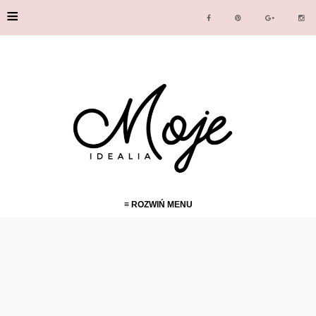
≡
≡ ROZWIŃ MENU