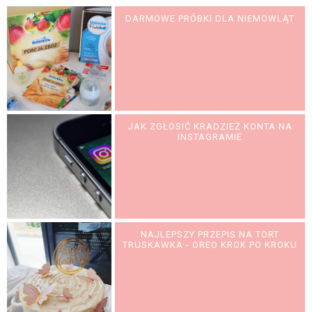
DARMOWE PRÓBKI DLA NIEMOWLĄT
JAK ZGŁOSIĆ KRADZIEŻ KONTA NA
INSTAGRAMIE
NAJLEPSZY PRZEPIS NA TORT
TRUSKAWKA - OREO KROK PO KROKU