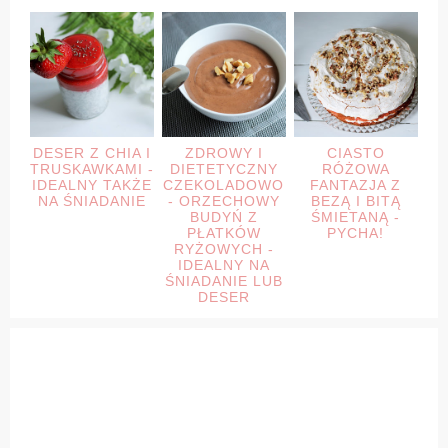
DESER Z CHIA I
ZDROWY I
CIASTO
TRUSKAWKAMI -
DIETETYCZNY
RÓŻOWA
IDEALNY TAKŻE
CZEKOLADOWO
FANTAZJA Z
NA ŚNIADANIE
- ORZECHOWY
BEZĄ I BITĄ
BUDYŃ Z
ŚMIETANĄ -
PŁATKÓW
PYCHA!
RYŻOWYCH -
IDEALNY NA
ŚNIADANIE LUB
DESER