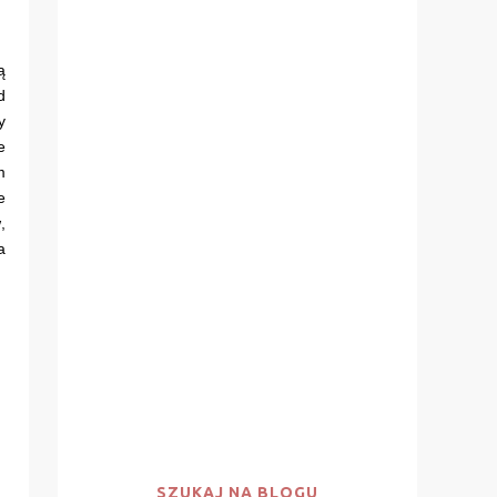
ą
d
y
e
m
e
,
a
SZUKAJ NA BLOGU