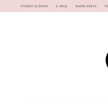
STRONA GŁÓWNA
O MNIE
WSPÓŁPRACA
P