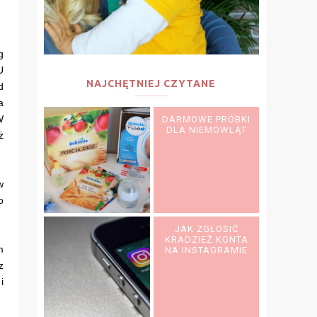
g
U
NAJCHĘTNIEJ CZYTANE
d
a
W
DARMOWE PRÓBKI
DLA NIEMOWLĄT
ż
w
o
JAK ZGŁOSIĆ
KRADZIEŻ KONTA
m
NA INSTAGRAMIE
z
i