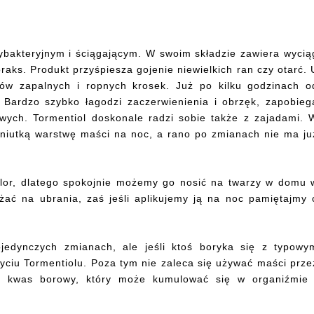
tybakteryjnym i ściągającym. W swoim składzie zawiera wycią
oraks. Produkt przyśpiesza gojenie niewielkich ran czy otarć. 
nów zapalnych i ropnych krosek. Już po kilku godzinach o
 Bardzo szybko łagodzi zaczerwienienia i obrzęk, zapobieg
wych. Tormentiol doskonale radzi sobie także z zajadami. 
eniutką warstwę maści na noc, a rano po zmianach nie ma ju
olor, dlatego spokojnie możemy go nosić na twarzy w domu 
ać na ubrania, zaś jeśli aplikujemy ją na noc pamiętajmy 
ojedynczych zmianach, ale jeśli ktoś boryka się z typowy
życiu Tormentiolu. Poza tym nie zaleca się używać maści prze
a kwas borowy, który może kumulować się w organiźmie 