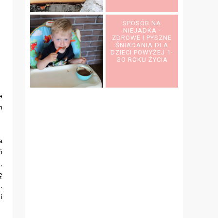
SPOSÓB NA
NIEJADKA -
ZDROWE I PYSZNE
ŚNIADANIA DLA
DZIECI POWYŻEJ 1-
GO ROKU ŻYCIA
e
h
a
ń
,
ę
.
i