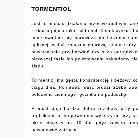
TORMENTIOL
Jest to maść o działaniu przeciwzapalnym, an
z kłącza pięciornika, ichtamol, tlenek cynku i b
mnie świetnie się sprawdza do leczenia sta
aplikacji widać znaczną poprawę stanu skóry.
powstawaniu przebarwień czy blizn potrądziko
pierwszej fazie ich powstawania nakładamy ci
śladu.
Tormentiol ma gęstą konsystencję i beżowy k
ciągu dnia. Ponieważ maść brudzi trzeba uważ
położeniu ciemnego ręcznika na poduszkę.
Produkt daje bardzo dobre rezultaty przy p
trądzikiem, to na pewno nie wyleczy go przy u
okres dłuższy niż 10 dni, gdyż zawiera on
powodować zatrucia.