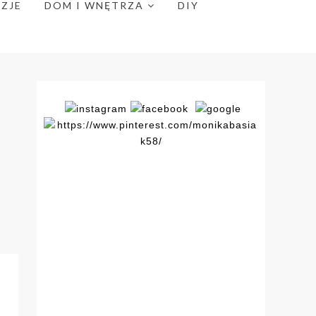
NZJE
DOM I WNĘTRZA
DIY