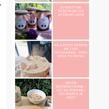
e
ETYKIETY NA
PRZETWORY DO
WYDRUKU 2018
NAJLEPSZY PRZEPIS
NA TORT
TRUSKAWKA - OREO
KROK PO KROKU
ZBOŻA
EKSPANDOWANE -
CZY SĄ ZDROWE I
CZY WARTO JE
JEŚĆ?