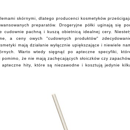
blemami skórnymi, dlatego producenci kosmetyków prześcigaj
awansowanych preparatów. Drogeryjne półki uginają się po
 cudownie pachną i kuszą obietnicą idealnej cery. Niestet
alne, a ceny owych "cudownych produktów" zdecydowani
smetyki mają działanie wyłącznie upiększające i niewiele na
rnych. Warto wtedy sięgnąć po apteczne specyfiki, któr
 i pomimo, że nie mają zachęcających słoiczków czy zapachów
apteczne hity, które są niezawodne i kosztują jedynie kilk