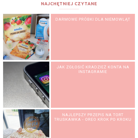
NAJCHĘTNIEJ CZYTANE
DARMOWE PRÓBKI DLA NIEMOWLĄT
JAK ZGŁOSIĆ KRADZIEŻ KONTA NA
INSTAGRAMIE
NAJLEPSZY PRZEPIS NA TORT
TRUSKAWKA - OREO KROK PO KROKU