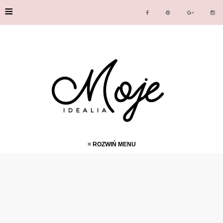
≡
≡ ROZWIŃ MENU