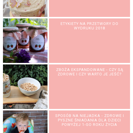
ETYKIETY NA PRZETWORY DO
WYDRUKU 2018
ZBOŻA EKSPANDOWANE - CZY SĄ
ZDROWE I CZY WARTO JE JEŚĆ?
SPOSÓB NA NIEJADKA - ZDROWE I
PYSZNE ŚNIADANIA DLA DZIECI
POWYŻEJ 1-GO ROKU ŻYCIA