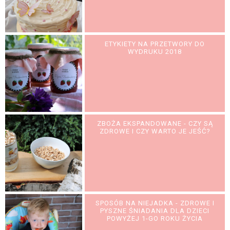
ETYKIETY NA PRZETWORY DO
WYDRUKU 2018
ZBOŻA EKSPANDOWANE - CZY SĄ
ZDROWE I CZY WARTO JE JEŚĆ?
SPOSÓB NA NIEJADKA - ZDROWE I
PYSZNE ŚNIADANIA DLA DZIECI
POWYŻEJ 1-GO ROKU ŻYCIA