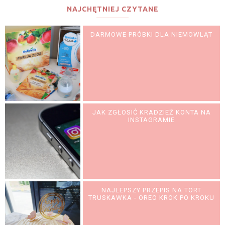
NAJCHĘTNIEJ CZYTANE
DARMOWE PRÓBKI DLA NIEMOWLĄT
JAK ZGŁOSIĆ KRADZIEŻ KONTA NA
INSTAGRAMIE
NAJLEPSZY PRZEPIS NA TORT
TRUSKAWKA - OREO KROK PO KROKU