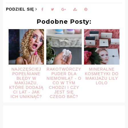
PODZIEL SIĘ
Podobne Posty:
NAJCZĘŚCIEJ
RAKOTWÓRCZY
MINERALNE
POPEŁNIANE
PUDER DLA
KOSMETYKI DO
BŁĘDY W
NIEMOWLĄT - O
MAKIJAŻU LILY
MAKIJAŻU,
CO W TYM
LOLO
KTÓRE DODAJĄ
CHODZI I CZY
CI LAT - JAK
JEST SIĘ
ICH UNIKNĄĆ?
CZEGO BAĆ?