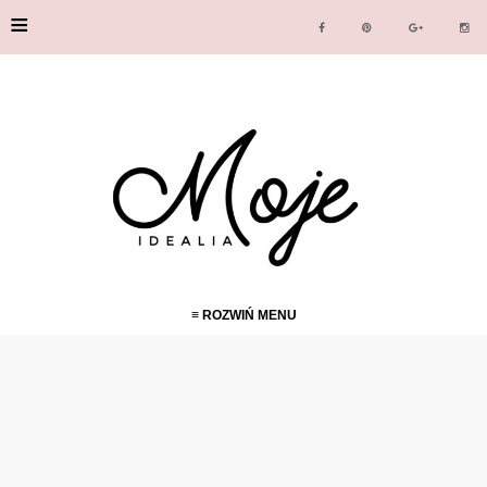
≡
≡ ROZWIŃ MENU