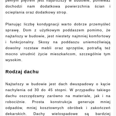
pełnym piętrem jest najdroższy w budowie, ponieważ
dochodzi nam dodatkowa powierzchnia ścian i
ocieplania oraz dodatkowy strop.
Planując liczbę kondygnacji warto dobrze przemyśleć
sprawę. Dom z użytkowym poddaszem pomimo, że
najtańszy w budowie, jest niestety najmniej komfortowy
i funkcjonalny. Skosy na poddaszu uniemożliwiają
dowolny rozstaw mebli oraz sprzętów, potrafią też
mocno utrudnić życie mieszkańcom, szczególnie tym
wysokim.
Rodzaj dachu
Najtańszy w budowie jest dach dwuspadowy o kącie
nachylenia od 30 do 45 stopni. W przypadku takiego
dachu oszczędzamy zarówno na materiale, jak i na
robociźnie. Prosta konstrukcja generuje mniej
odpadów, mniej kosztownych obróbek i zakończeń
dekarskich. Dachy wielospadowe są bardziej