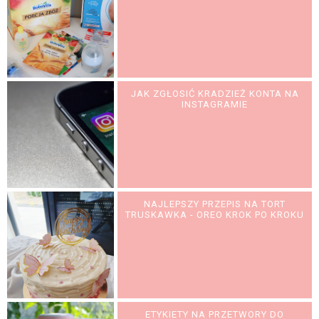
JAK ZGŁOSIĆ KRADZIEŻ KONTA NA
INSTAGRAMIE
NAJLEPSZY PRZEPIS NA TORT
TRUSKAWKA - OREO KROK PO KROKU
ETYKIETY NA PRZETWORY DO