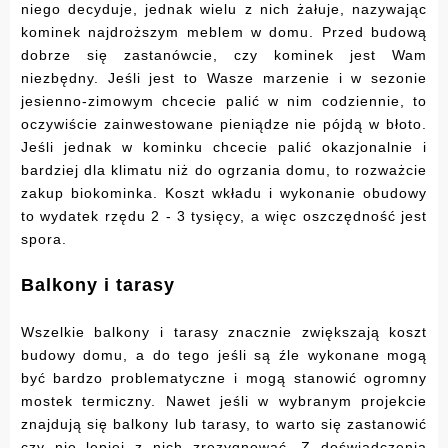
niego decyduje, jednak wielu z nich żałuje, nazywając
kominek najdroższym meblem w domu. Przed budową
dobrze się zastanówcie, czy kominek jest Wam
niezbędny. Jeśli jest to Wasze marzenie i w sezonie
jesienno-zimowym chcecie palić w nim codziennie, to
oczywiście zainwestowane pieniądze nie pójdą w błoto.
Jeśli jednak w kominku chcecie palić okazjonalnie i
bardziej dla klimatu niż do ogrzania domu, to rozważcie
zakup biokominka. Koszt wkładu i wykonanie obudowy
to wydatek rzędu 2 - 3 tysięcy, a więc oszczędność jest
spora.
Balkony i tarasy
Wszelkie balkony i tarasy znacznie zwiększają koszt
budowy domu, a do tego jeśli są źle wykonane mogą
być bardzo problematyczne i mogą stanowić ogromny
mostek termiczny. Nawet jeśli w wybranym projekcie
znajdują się balkony lub tarasy, to warto się zastanowić
czy nie lepiej z nich zrezygnować. Z doświadczenia