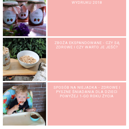
WYDRUKU 2018
ZBOŻA EKSPANDOWANE - CZY SĄ
ZDROWE I CZY WARTO JE JEŚĆ?
SPOSÓB NA NIEJADKA - ZDROWE I
PYSZNE ŚNIADANIA DLA DZIECI
POWYŻEJ 1-GO ROKU ŻYCIA