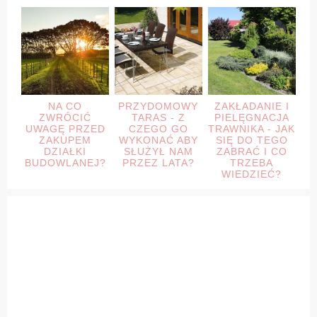
NA CO
PRZYDOMOWY
ZAKŁADANIE I
ZWRÓCIĆ
TARAS - Z
PIELĘGNACJA
UWAGĘ PRZED
CZEGO GO
TRAWNIKA - JAK
ZAKUPEM
WYKONAĆ ABY
SIĘ DO TEGO
DZIAŁKI
SŁUŻYŁ NAM
ZABRAĆ I CO
BUDOWLANEJ?
PRZEZ LATA?
TRZEBA
WIEDZIEĆ?