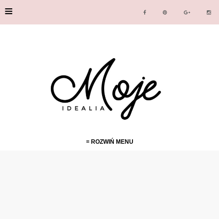
≡
≡ ROZWIŃ MENU